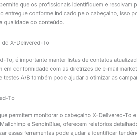
permite que os profissionais identifiquem e resolvam
ndo entregue conforme indicado pelo cabeçalho, isso po
u a qualidade do conteúdo.
a do X-Delivered-To
ed-To, é importante manter listas de contatos atualiz
am em conformidade com as diretrizes de e-mail market
 testes A/B também pode ajudar a otimizar as campan
red-To
 que permitem monitorar o cabeçalho X-Delivered-To e
Mailchimp e SendinBlue, oferecem relatórios detalhad
izar essas ferramentas pode ajudar a identificar tendên